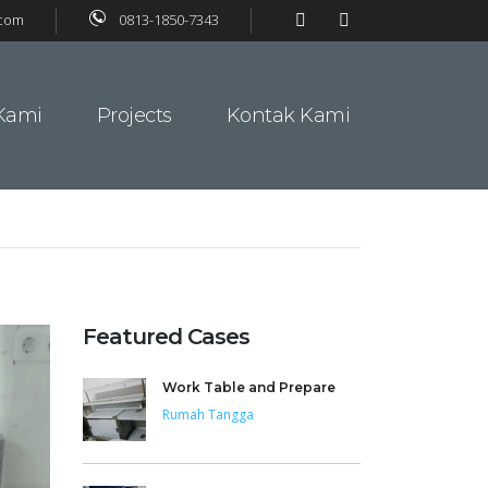
.com
0813-1850-7343
Kami
Projects
Kontak Kami
Featured Cases
Work Table and Prepare
Rumah Tangga