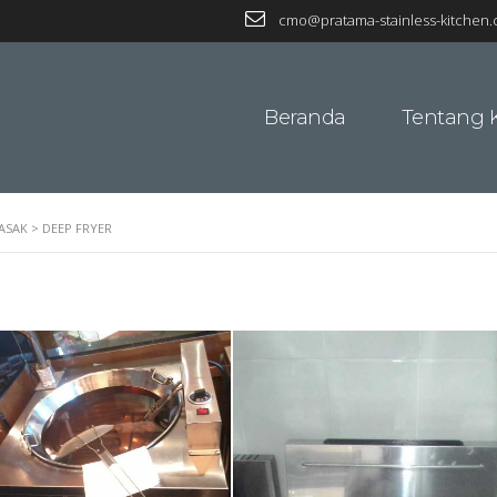
cmo@pratama-stainless-kitchen
Beranda
Tentang 
ASAK
>
DEEP FRYER