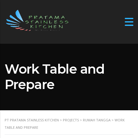
Work Table and
Prepare
PT PRATAMA STAINLESS KITCHEN
>
PROJECTS
>
RUMAH TANGGA
>
WORK
TABLE AND PREPARE